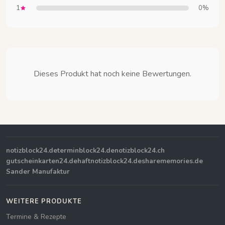
1
0%
Dieses Produkt hat noch keine Bewertungen.
notizblock24.de
terminblock24.de
notizblock24.ch
gutscheinkarten24.de
haftnotizblock24.de
sharememories.de
Sander Manufaktur
WEITERE PRODUKTE
Termine & Rezepte