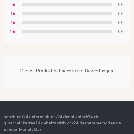
4
0%
3
0%
2
0%
1
0%
Dieses Produkt hat noch keine Bewertungen.
notizblock24.de
terminblock24.de
notizblock24.ch
gutscheinkarten24.de
haftnotizblock24.de
sharememories.de
Sander Manufaktur