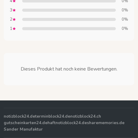
4
0%
3
0%
2
0%
1
0%
Dieses Produkt hat noch keine Bewertungen.
notizblock24.de
terminblock24.de
notizblock24.ch
gutscheinkarten24.de
haftnotizblock24.de
sharememories.de
Sander Manufaktur