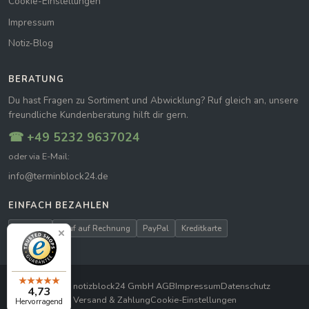
Cookie-Einstellungen
Impressum
Notiz-Blog
BERATUNG
Du hast Fragen zu Sortiment und Abwicklung? Ruf gleich an, unsere
freundliche Kundenberatung hilft dir gern.
☎ +49 5232 9637024
oder via E-Mail:
info@terminblock24.de
EINFACH BEZAHLEN
Vorkasse
Kauf auf Rechnung
PayPal
Kreditkarte
© 2026 notizblock24 GmbH
|
AGB
Impressum
Datenschutz
4,73
Versand & Zahlung
Cookie-Einstellungen
Hervorragend