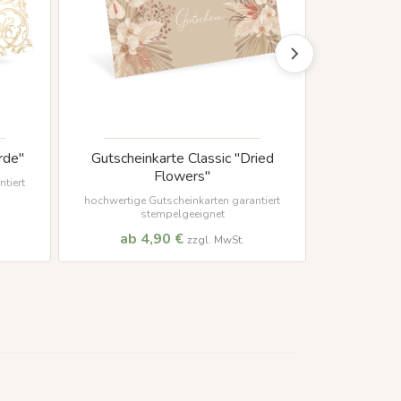
rde"
Gutscheinkarte Classic "Dried
Gutscheinkar
Flowers"
tiert
hochwertige
s
hochwertige Gutscheinkarten garantiert
stempelgeeignet
ab 4,90 €
ab 
zzgl. MwSt.