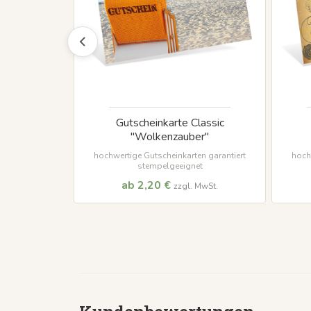
"vintage art"
Gutscheinkarte Classic
"Wolkenzauber"
n garantiert
et
hochwertige Gutscheinkarten garantiert
hoch
stempelgeeignet
ab 2,20 €
MwSt.
zzgl. MwSt.