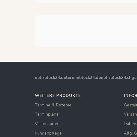
notizblock24.de
terminblock24.de
notizblock24.ch
gu
WEITERE PRODUKTE
INFO
Termine & Rezepte
Gestal
Terminplaner
Versan
Visitenkarten
Datens
Kundenpflege
Allg. 