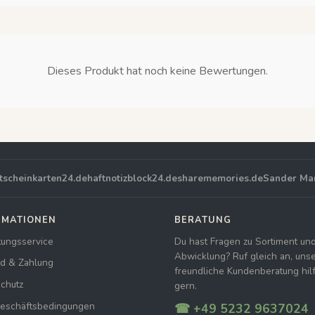
Dieses Produkt hat noch keine Bewertungen.
tscheinkarten24.de
haftnotizblock24.de
sharememories.de
Sander Ma
RMATIONEN
BERATUNG
tungsservice
Du hast Fragen zu Sortiment un
Abwicklung? Ruf gleich an, uns
d & Zahlung
freundliche Kundenberatung hilft
chutz
gern.
Geschäftsbedingungen
☎ +49 5232 9637024