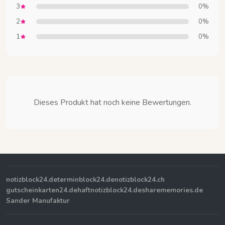
3
0%
2
0%
1
0%
Dieses Produkt hat noch keine Bewertungen.
notizblock24.de
terminblock24.de
notizblock24.ch
gutscheinkarten24.de
haftnotizblock24.de
sharememories.de
Sander Manufaktur