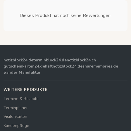
Dieses Produkt hat noch keine Bewertungen.
notizblock24.de
terminblock24.de
notizblock24.ch
gutscheinkarten24.de
haftnotizblock24.de
sharememories.de
Sander Manufaktur
WEITERE PRODUKTE
Termine & Rezepte
Terminplaner
Visitenkarten
Kundenpflege