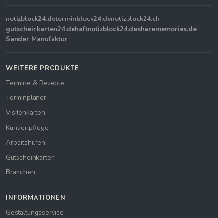
notizblock24.de
terminblock24.de
notizblock24.ch
gutscheinkarten24.de
haftnotizblock24.de
sharememories.de
Sander Manufaktur
WEITERE PRODUKTE
Termine & Rezepte
Terminplaner
Visitenkarten
Kundenpflege
Arbeitshilfen
Gutscheinkarten
Branchen
INFORMATIONEN
Gestaltungsservice