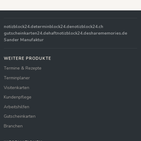
notizblock24.de
terminblock24.de
notizblock24.ch
gutscheinkarten24.de
haftnotizblock24.de
sharememories.de
Sander Manufaktur
WEITERE PRODUKTE
Termine & Rezepte
Terminplaner
Visitenkarten
Kundenpflege
Arbeitshilfen
Gutscheinkarten
Branchen