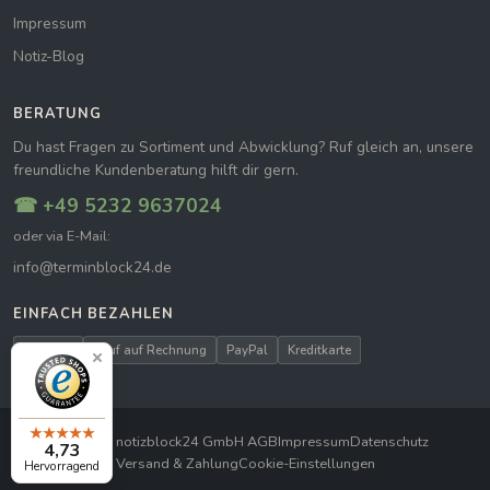
Impressum
Notiz-Blog
BERATUNG
Du hast Fragen zu Sortiment und Abwicklung? Ruf gleich an, unsere
freundliche Kundenberatung hilft dir gern.
☎ +49 5232 9637024
oder via E-Mail:
info@terminblock24.de
EINFACH BEZAHLEN
Vorkasse
Kauf auf Rechnung
PayPal
Kreditkarte
© 2026 notizblock24 GmbH
|
AGB
Impressum
Datenschutz
4,73
Versand & Zahlung
Cookie-Einstellungen
Hervorragend