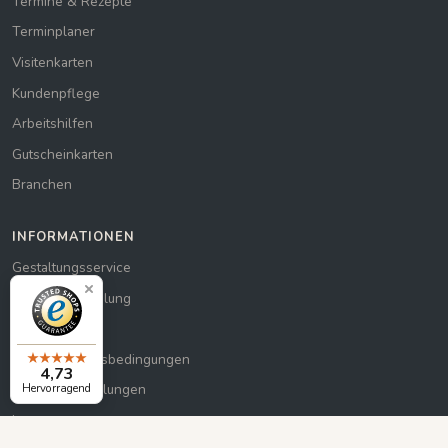
Termine & Rezepte
Terminplaner
Visitenkarten
Kundenpflege
Arbeitshilfen
Gutscheinkarten
Branchen
INFORMATIONEN
Gestaltungsservice
Versand & Zahlung
Datenschutz
Allg. Geschäftsbedingungen
4,73
Hervorragend
Cookie-Einstellungen
Impressum