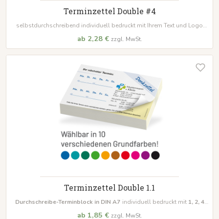
Terminzettel Double #4
selbstdurchschreibend individuell bedruckt mit Ihrem Text und Logo
Format:
105 x 148 mm Standard geblockt zu 50 Sätzen, alternativ auch
ab 2,28 €
zzgl. MwSt.
lose anwählbar
Terminzettel Double 1.1
Durchschreibe-Terminblock in DIN A7
individuell bedruckt mit
1, 2, 4
oder 6 Terminen
2 x 50 Blatt selbstdurchschreibend!
ab 1,85 €
zzgl. MwSt.