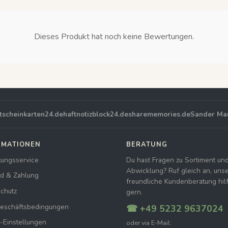
Dieses Produkt hat noch keine Bewertungen.
tscheinkarten24.de
haftnotizblock24.de
sharememories.de
Sander Ma
RMATIONEN
BERATUNG
tungsservice
Du hast Fragen zu Sortiment un
Abwicklung? Ruf gleich an, uns
d & Zahlung
freundliche Kundenberatung hilft
chutz
gern.
Geschäftsbedingungen
☎ +49 5232 9637024
-Einstellungen
oder via E-Mail: