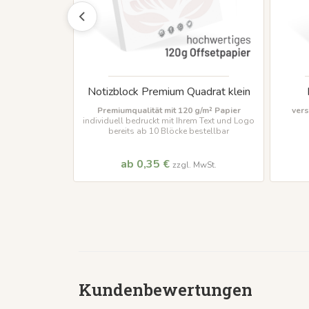
N A7
Notizblock Premium Quadrat klein
en
normales
Premiumqualität mit 120 g/m² Papier
vers
 Blöcke
individuell bedruckt mit Ihrem Text und Logo
bereits ab 10 Blöcke bestellbar
ab 0,35 €
MwSt.
zzgl. MwSt.
Kundenbewertungen