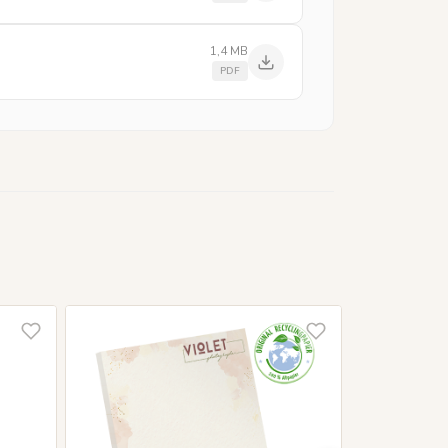
1,4 MB
PDF