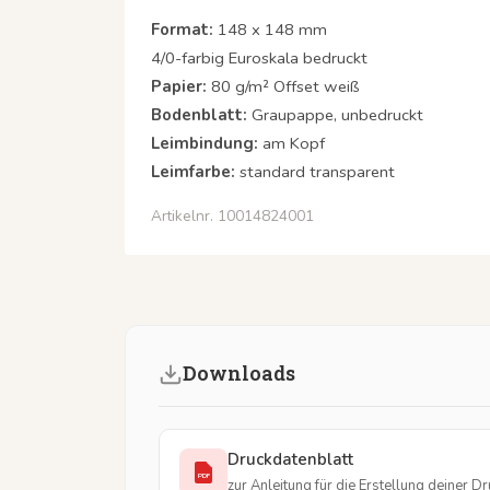
Format:
148 x 148 mm
4/0-farbig Euroskala bedruckt
Papier:
80 g/m² Offset weiß
Bodenblatt:
Graupappe, unbedruckt
Leimbindung:
am Kopf
Leimfarbe:
standard transparent
Artikelnr. 10014824001
Downloads
Druckdatenblatt
PDF
zur Anleitung für die Erstellung deiner D