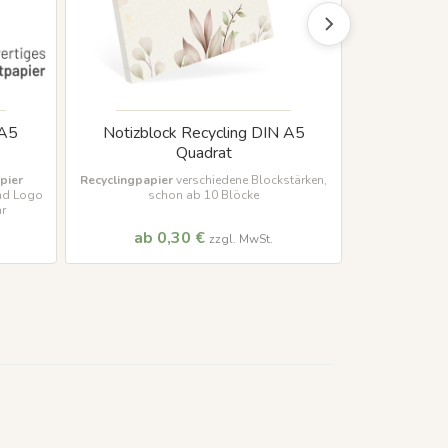
 A5
Notizblock Recycling DIN A5
Notizblock 
Quadrat
Recyclingpap
sc
pier
Recyclingpapier
verschiedene Blockstärken
,
und Logo
schon ab 10 Blöcke
ar
ab 0,30 €
ab 
zzgl. MwSt.