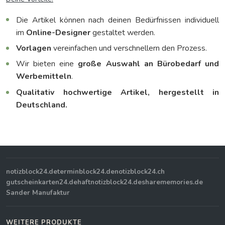
Die Artikel können nach deinen Bedürfnissen individuell
im
Online-Designer
gestaltet werden.
Vorlagen
vereinfachen und verschnellern den Prozess.
Wir bieten eine
große Auswahl an Bürobedarf und
Werbemitteln
.
Qualitativ hochwertige Artikel, hergestellt in
Deutschland.
notizblock24.de
terminblock24.de
notizblock24.ch
gutscheinkarten24.de
haftnotizblock24.de
sharememories.de
Sander Manufaktur
WEITERE PRODUKTE