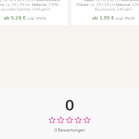
:
ca. 60 x 40 x 14 cm
Bedruckbare
Maße
: ca. 38 x 42 cm
bedruckb
he:
ca. 29 x 29 cm
Material
: 100%
Fläche:
ca. 29 x 29 cm
Material
: 10
recycelte Textilien (340 g/m²)
Baumwolle, 140 g/m²
ab 5,28 €
ab 1,95 €
zzgl. MwSt.
zzgl. MwSt.
0
0 Bewertungen