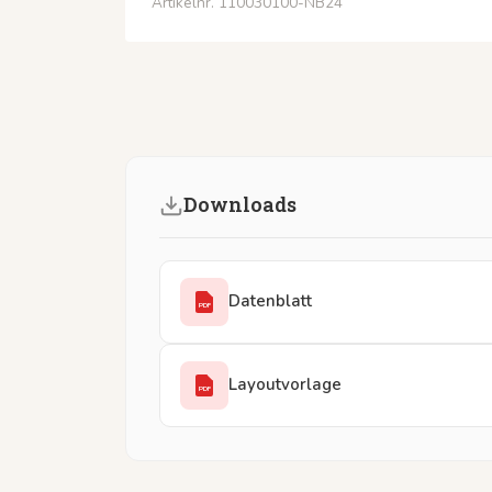
Artikelnr. 110030100-NB24
Downloads
Datenblatt
PDF
Layoutvorlage
PDF