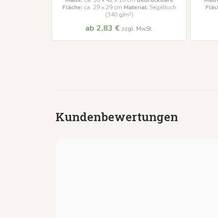
druckbare
Maße:
ca. 38 x 42 x 10 cm
bedruckbare
Maße
erial
: 100%
Fläche:
ca. 29 x 29 cm
Material:
Segeltuch
Fläc
10 g/m²)
(340 g/m²)
ab 2,83 €
MwSt.
zzgl. MwSt.
Kundenbewertungen