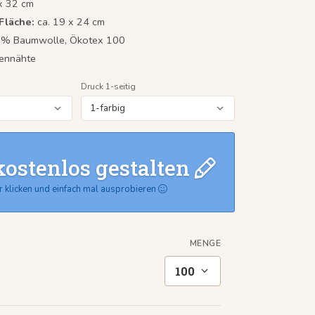
 x 32 cm
Fläche:
ca. 19 x 24 cm
 % Baumwolle, Ökotex 100
nennähte
Druck 1-seitig
kostenlos gestalten
r klicken und einfach mal ausprobieren
MENGE
100