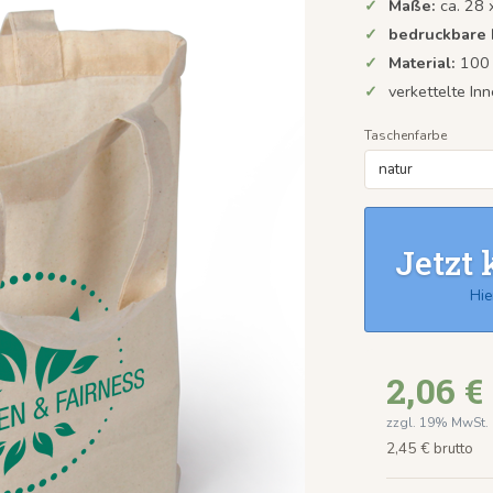
Maße:
ca. 28
bedruckbare 
Material:
100
verkettelte In
Taschenfarbe
Jetzt 
Hie
2,06 €
zzgl. 19% MwSt.
2,45 € brutto