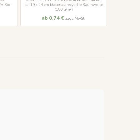
are
Maße:
ca. 28 x 32 cm
Bedruckbare Fläche:
Maße:
ca. 10 
0% Bio-
ca. 19 x 24 cm
Material:
recycelte Baumwolle
ca. 6 x 8 cm,
(180 g/m²)
ab 0,74 €
ab 
zzgl. MwSt.