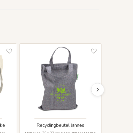
uke
Recyclingbeutel Jannes
Stoffbe