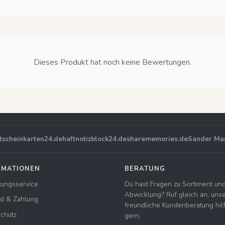
Dieses Produkt hat noch keine Bewertungen.
tscheinkarten24.de
haftnotizblock24.de
sharememories.de
Sander Ma
RMATIONEN
BERATUNG
tungsservice
Du hast Fragen zu Sortiment un
Abwicklung? Ruf gleich an, uns
d & Zahlung
freundliche Kundenberatung hilft
chutz
gern.