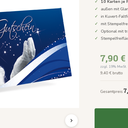
10 Karten je
außen mit Gla
in Kuvert-Faltf
mit Stempelfre
Optional mit t
Stempelfreifl
7,90 €
zzgl. 19% MwSt.
9,40 € brutto
7
Gesamtpreis: