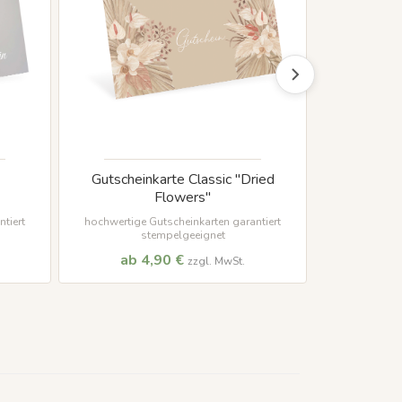
Gutscheinkarte Classic "Dried
Gutschein
Flowers"
tiert
hochwertige Gutscheinkarten garantiert
hochwertige 
stempelgeeignet
ab 4,90 €
ab 
zzgl. MwSt.