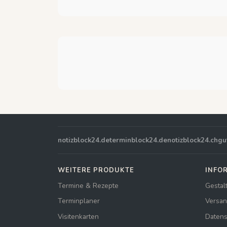
notizblock24.de
terminblock24.de
notizblock24.ch
gu
WEITERE PRODUKTE
INFO
Termine & Rezepte
Gestal
Terminplaner
Versan
Visitenkarten
Datens