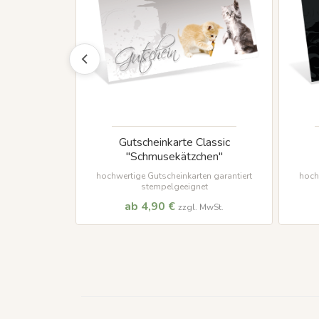
ic "Books"
Gutscheinkarte Classic
"Schmusekätzchen"
n ab 50 Stück
hochwertige Gutscheinkarten garantiert
hoch
stempelgeeignet
ab 4,90 €
MwSt.
zzgl. MwSt.