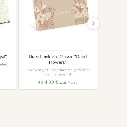
yal"
Gutscheinkarte Classic "Dried
Gutsc
Flowers"
"
tiert
hochwertige Gutscheinkarten garantiert
hochwertige
stempelgeeignet
s
ab 4,90 €
ab 
zzgl. MwSt.