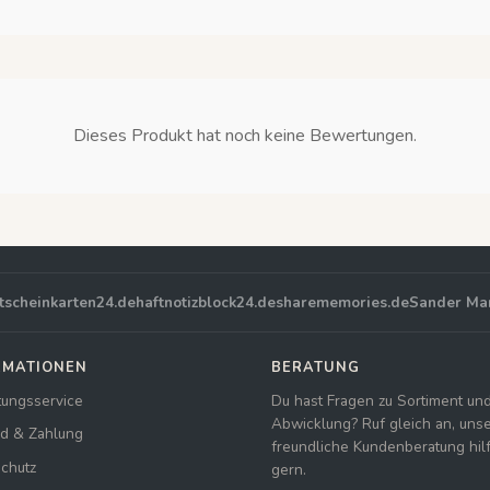
Dieses Produkt hat noch keine Bewertungen.
tscheinkarten24.de
haftnotizblock24.de
sharememories.de
Sander Ma
RMATIONEN
BERATUNG
tungsservice
Du hast Fragen zu Sortiment un
Abwicklung? Ruf gleich an, uns
d & Zahlung
freundliche Kundenberatung hilft
chutz
gern.