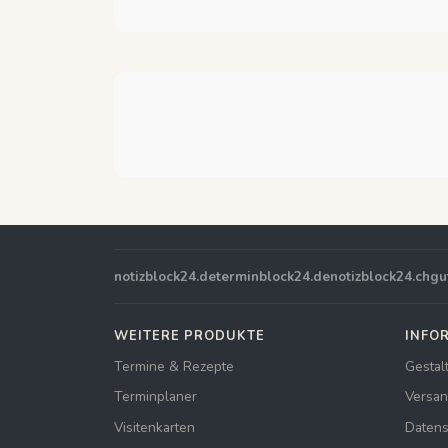
notizblock24.de
terminblock24.de
notizblock24.ch
gu
WEITERE PRODUKTE
INFO
Termine & Rezepte
Gestal
Terminplaner
Versan
Visitenkarten
Datens