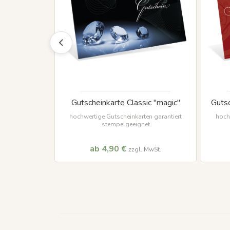
lassic
Gutscheinkarte Classic "magic"
Gutsc
e"
hochwertige Gutscheinkarten garantiert
hoch
stempelgeeignet
n garantiert
et
ab 4,90 €
MwSt.
zzgl. MwSt.