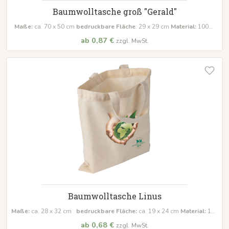
Baumwolltasche groß "Gerald"
Maße:
ca. 70 x 50 cm
bedruckbare Fläche
: 29 x 29 cm
Material:
100%
Baumwolle
ab 0,87 €
zzgl. MwSt.
Baumwolltasche Linus
Maße:
ca. 28 x 32 cm
bedruckbare Fläche:
ca. 19 x 24 cm
Material:
100
% Baumwolle, Ökotex 100 verkettelte Innennähte
ab 0,68 €
zzgl. MwSt.