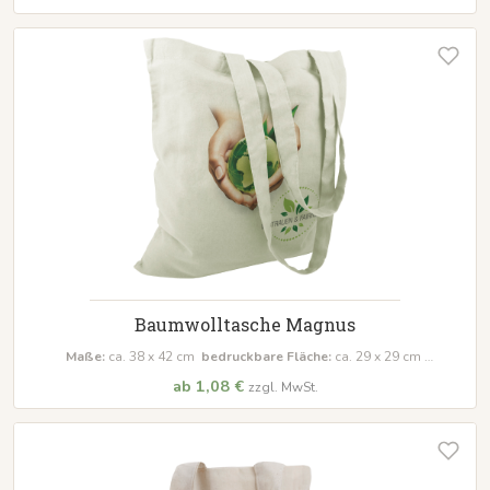
Baumwolltasche Magnus
Maße:
ca. 38 x 42 cm
bedruckbare Fläche:
ca. 29 x 29 cm
Material:
100% Baumwolle (140 g/m²), Öktex 100 zertifiziert
ab 1,08 €
zzgl. MwSt.